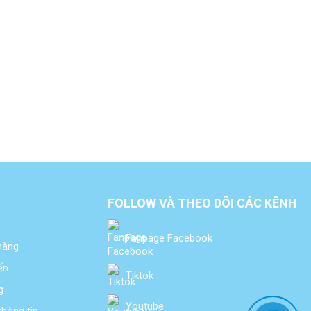
FOLLOW VÀ THEO DÕI CÁC KÊNH
Fanpage Facebook
 hàng
ển
Tiktok
g
Youtube