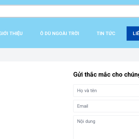
GIỚI THIỆU
Ô DÙ NGOÀI TRỜI
TIN TỨC
LI
Gửi thắc mắc cho chúng