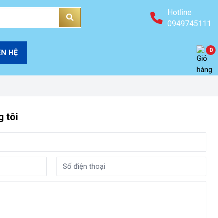
Hotline
0949745111
0
ÊN HỆ
 tôi