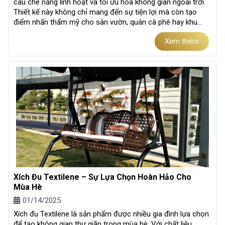
cầu che nắng linh hoạt và tối ưu hóa không gian ngoài trời.
Thiết kế này không chỉ mang đến sự tiện lợi mà còn tạo
điểm nhấn thẩm mỹ cho sân vườn, quán cà phê hay khu
nghỉ dưỡng. Hãy...
Xem thêm
Xích Đu Textilene – Sự Lựa Chọn Hoàn Hảo Cho
Mùa Hè
01/14/2025
Xích đu Textilene là sản phẩm được nhiều gia đình lựa chọn
để tạo không gian thư giãn trong mùa hè. Với chất liệu