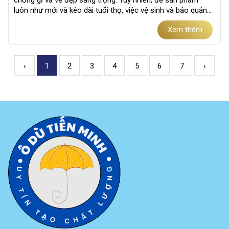
chống gỉ và vẻ đẹp sang trọng. Tuy nhiên, để sản phẩm
luôn như mới và kéo dài tuổi thọ, việc vệ sinh và bảo quản
đúng cách là...
Xem thêm
‹
1
2
3
4
5
6
7
›