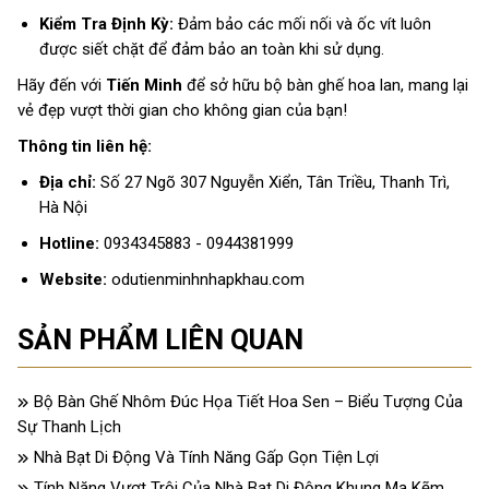
Kiểm Tra Định Kỳ:
Đảm bảo các mối nối và ốc vít luôn
được siết chặt để đảm bảo an toàn khi sử dụng.
Hãy đến với
Tiến Minh
để sở hữu bộ bàn ghế hoa lan, mang lại
vẻ đẹp vượt thời gian cho không gian của bạn!
Thông tin liên hệ:
Địa chỉ:
Số 27 Ngõ 307 Nguyễn Xiển, Tân Triều, Thanh Trì,
Hà Nội
Hotline:
0934345883 - 0944381999
Website:
odutienminhnhapkhau.com
SẢN PHẨM LIÊN QUAN
Bộ Bàn Ghế Nhôm Đúc Họa Tiết Hoa Sen – Biểu Tượng Của
Sự Thanh Lịch
Nhà Bạt Di Động Và Tính Năng Gấp Gọn Tiện Lợi
Tính Năng Vượt Trội Của Nhà Bạt Di Động Khung Mạ Kẽm