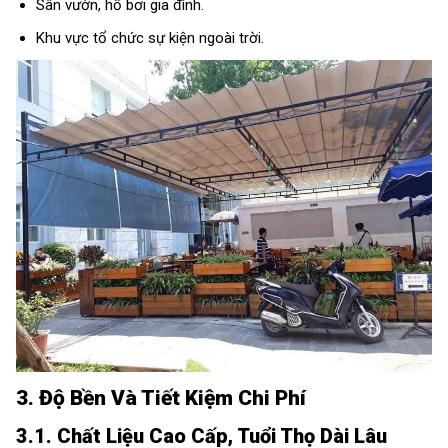
Sân vườn, hồ bơi gia đình.
Khu vực tổ chức sự kiện ngoài trời.
3. Độ Bền Và Tiết Kiệm Chi Phí
3.1. Chất Liệu Cao Cấp, Tuổi Thọ Dài Lâu