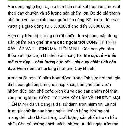
Với công nghệ hiện đại và tiên tiến nhất kết hợp với sản xuất
theo dây chuyền và số lượng sản phẩm lớn. Do đó giá thành
phù hợp với tài chính của người tiêu dùng. Bộ nhôm đúc sân
vườn giá giao động từ 5.500.000đ cho đến 50.000.000đ
Hiện nay trên thị trường có rất nhiều đơn vị cung cấp dòng
sản phẩm
bàn ghế nhôm đúc ngoài trời
CÔNG TY TNHH
XÂY LẮP VÀ THƯƠNG MẠI TIẾN MINH . Các bạn yên tâm
thỏa sức lựa chọn khi đến với chúng tôi.
Giá cực rẻ – mẫu
mã cực đẹp – chất lượng cực tốt – phục vụ nhiệt tình chu
đáo.
Đem đến sự hài lòng nhất cho Quý khách.
trong suốt hơn 10 năm hoạt động trong lĩnh vực nội thất gia
đình, bàn ghế ăn, bàn ghế nhập khẩu, bàn ghế sân vườn
nhôm đúc, bàn ghế cafe, xích đu và các sản phẩm nội thất
văn phòng khác. CÔNG TY TNHH XÂY LẮP VÀ THƯƠNG MẠI
TIẾN MINH đã và đang là đại sứ dành trọn niềm tin. Là nơi
trao gửi chữ tín của hàng nghìn khách hàng. Không chỉ
mang đến cho khách hàng chất lượng sản phẩm hoàn hảo
nhất. Còn cả những chính sách, những ưu đãi ngập tràn mà