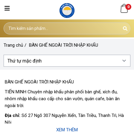
0
Trang chủ
/
BÀN GHẾ NGOÀI TRỜI NHẬP KHẨU
BÀN GHẾ NGOÀI TRỜI NHẬP KHẨU
TIẾN MINH Chuyên nhập khẩu phân phối bàn ghế, xích đu,
nhôm nhập khẩu cao cấp cho sân vườn, quán cafe, bàn ăn
ngoài trời.
Địa chỉ:
Số 27 Ngõ 307 Nguyễn Xiển, Tân Triều, Thanh Trì, Hà
Nội
XEM THÊM
Điện thoại:
0934.345.883