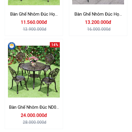
Bàn Ghế Nhôm Đúc Họa
Bàn Ghế Nhôm Đúc Họa
Tiết Vương Miện Sân
Tiết Loa Kèn Sân Vườn 4
11.560.000đ
13.200.000đ
Vườn 4 Ghế + 1 Bàn Nhôm
Ghế + 1 Bàn Nhôm Đúc 65
13.900.000đ
16.000.000đ
Đúc 65 Nhập Khẩu
Nhập Khẩu
14%
Bàn Ghế Nhôm Đúc ND01
Sân Vườn 4 Ghế Nhập
24.000.000đ
Khẩu
28.000.000đ