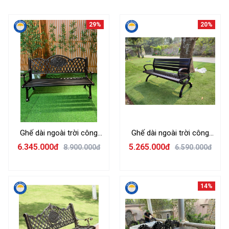
29%
20%
Ghế dài ngoài trời công
Ghế dài ngoài trời công
viên, khách sạn, quán
viên, khách sạn, quán
6.345.000đ
5.265.000đ
8.900.000đ
6.590.000đ
cafe...03
cafe...02
14%