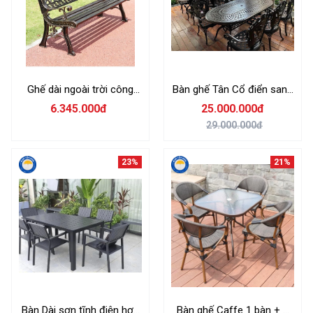
Ghế dài ngoài trời công
Bàn ghế Tân Cổ điển sang
viên, khách sạn, quán
trọng + 1 bàn dài
6.345.000đ
25.000.000đ
cafe...
29.000.000đ
23%
21%
Bàn Dài sơn tĩnh điện hợp
Bàn ghế Caffe 1 bàn + 4