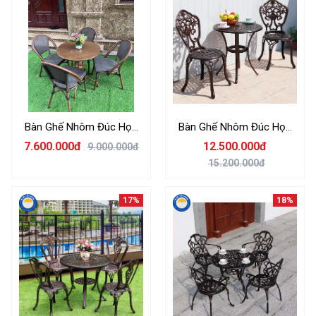
Bàn Ghế Nhôm Đúc Họa
Bàn Ghế Nhôm Đúc Họa
Tiết Hoa Lan Sân Vườn 4
Tiết Hoa Lan Sân Vườn 4
7.600.000đ
12.500.000đ
9.000.000đ
Ghế Giả Cổ Không Tết + 1
Ghế + 1 Bàn Nhôm Đúc 65
15.200.000đ
Bàn Nhôm Đúc 65 Nhập
Nhập Khẩu
Khẩu
17%
18%