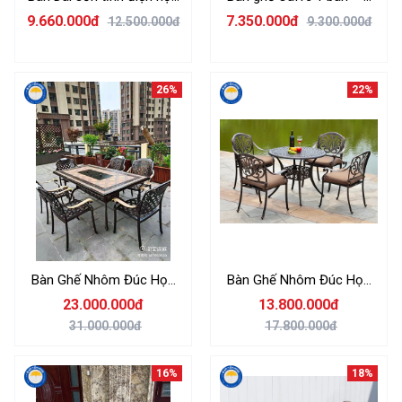
kim nhôm và ghế nhập
ghế nhôm giả mây nhập
9.660.000đ
7.350.000đ
12.500.000đ
9.300.000đ
khẩu
khẩu
26%
22%
Bàn Ghế Nhôm Đúc Họa
Bàn Ghế Nhôm Đúc Họa
Tiết Hoa Sen Sân Vườn
Tiết Hoa Sen Sân Vườn 4
23.000.000đ
13.800.000đ
Ghế 6 chiếc+ 1 Bàn chữ
Ghế có đệm + 1 Bàn
31.000.000đ
17.800.000đ
nhật Nhôm Đúc Nhập
Nhôm Đúc B90SEN Nhập
Khẩu
Khẩu
16%
18%