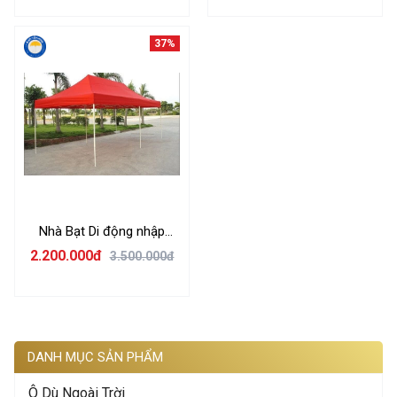
37%
Nhà Bạt Di động nhập
khẩu
2.200.000đ
3.500.000đ
DANH MỤC SẢN PHẨM
Ô Dù Ngoài Trời