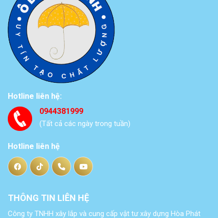
Hotline liên hệ:
0944381999
(Tất cả các ngày trong tuần)
Hotline liên hệ
THÔNG TIN LIÊN HỆ
Công ty TNHH xây lắp và cung cấp vật tư xây dựng Hòa Phát