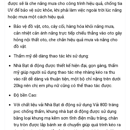
được sẽ là che nắng mưa cho công trình hiệu quả, chống tia
UV để bảo vệ sức khỏe, khi phải làm việc ngoài trời lúc nắng
hoặc mưa một cách hiệu quả.
Bảo vệ đồ vật, oto, cây cối, hàng hóa khỏi nắng mưa,
cản nhiệt cản ánh nắng trực tiếp chiếu thẳng vào oto gây
hỏng nội thất oto, che chắn hiệu quả mưa và nắng cho
đồ vật.
Thẩm mỹ dễ dàng thao tác khi sử dụng:
Nhà Bạt di động được thiết kế hiện đại, gọn gàng, thẩm
mỹ giúp người sủ dụng thao tác nhẹ nhàng kéo ra thu
vào rất dễ dàng và thuận tiện, một bộ chỉ nặng trên dưới
20kg nên chị em phụ nữ cũng có thể thao tác được.
Độ bền Cao:
Với chất liệu vải Nhà Bạt di động sử dụng Vải 80D tráng
pvc chống thấm, khung nhà bạt di động được sử dụng
bằng loại khung mạ kẽm sơn tĩnh điện mầu trắng, chân
trụ tròn được lắp bánh xe di chuyển giúp quá trình kéo ra