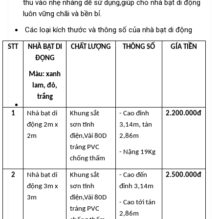
thu vào nhẹ nhàng dễ sử dụng,giúp cho nhà bạt di động
luôn vững chãi và bền bỉ.
Các loại kích thước và thông số của nhà bạt di động
STT
NHÀ BẠT DI
CHẤT LƯỢNG
THÔNG SỐ
GÍA TIỀN
ĐỘNG
Màu: xanh
lam, đỏ,
trắng
1
Nhà bạt di
Khung sắt
- Cao đỉnh
2.200.000đ
động 2m x
sơn tĩnh
3,14m, tán
2m
điện,Vải 80D
2,86m
tráng PVC
- Nặng 19Kg
chống thấm
2
Nhà bạt di
Khung sắt
- Cao đến
2.500.000đ
động 3m x
sơn tĩnh
đỉnh 3,14m
3m
điện,Vải 80D
- Cao tới tán
tráng PVC
2,86m