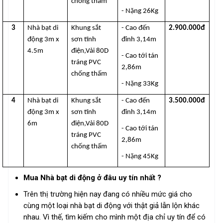
chống thấm
- Nặng 26Kg
3
Nhà bạt di
Khung sắt
- Cao đến
2.900.000đ
động 3m x
sơn tĩnh
đỉnh 3,14m
4.5m
điện,Vải 80D
- Cao tới tán
tráng PVC
2,86m
chống thấm
- Nặng 33Kg
4
Nhà bạt di
Khung sắt
- Cao đến
3.500.000đ
động 3m x
sơn tĩnh
đỉnh 3,14m
6m
điện,Vải 80D
- Cao tới tán
tráng PVC
2,86m
chống thấm
- Nặng 45Kg
Mua Nhà bạt di động ở đâu uy tín nhất ?
Trên thị trường hiện nay đang có nhiều mức giá cho
cùng một loại nhà bạt di động với thật giả lẫn lộn khác
nhau. Vì thế, tìm kiếm cho mình một địa chỉ uy tín để có