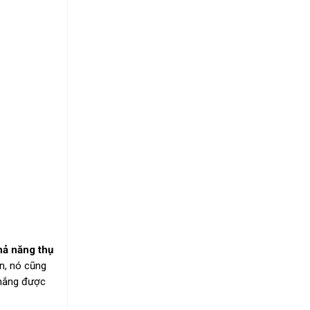
hả năng thụ
ãn, nó cũng
 nắng được