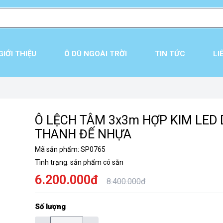
GIỚI THIỆU
Ô DÙ NGOÀI TRỜI
TIN TỨC
LI
Ô LỆCH TÂM 3x3m HỢP KIM LED
THANH ĐẾ NHỰA
Mã sản phẩm:
SP0765
Tình trạng:
sản phẩm có sẵn
6.200.000đ
8.400.000đ
Số lượng