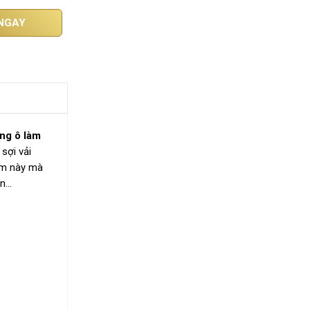
NGAY
ng ô làm
 sợi vải
iểm này mà
ạn…