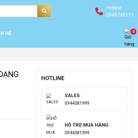
Hotline
0949745111
0
ÊN HỆ
 DẠNG
HOTLINE
SALES
0944381999
HỖ TRỢ MUA HÀNG
0944381999