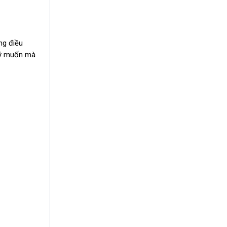
ng điều
 ý muốn mà