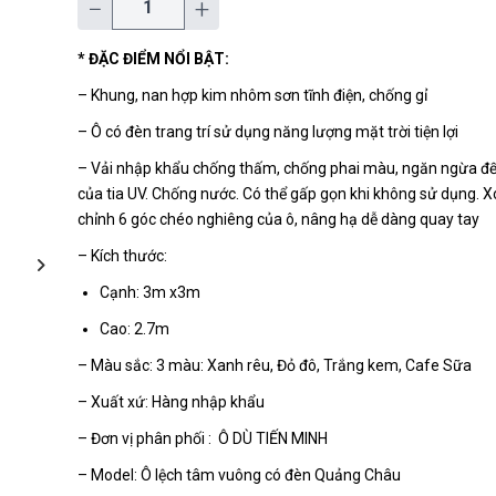
−
+
* ĐẶC ĐIỂM NỔI BẬT:
– Khung, nan hợp kim nhôm sơn tĩnh điện, chống gỉ
– Ô có đèn trang trí sử dụng năng lượng mặt trời tiện lợi
– Vải nhập khẩu chống thấm, chống phai màu, ngăn ngừa đ
của tia UV. Chống nước. Có thể gấp gọn khi không sử dụng. X
chỉnh 6 góc chéo nghiêng của ô, nâng hạ dễ dàng quay tay
– Kích thước:
Cạnh: 3m x3m
Cao: 2.7m
– Màu sắc: 3 màu: Xanh rêu, Đỏ đô, Trắng kem, Cafe Sữa
– Xuất xứ: Hàng nhập khẩu
– Đơn vị phân phối : Ô DÙ TIẾN MINH
– Model: Ô lệch tâm vuông có đèn Quảng Châu