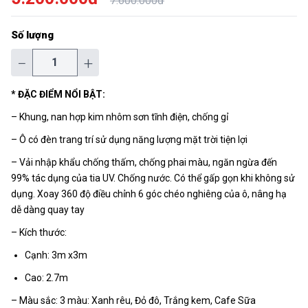
7.600.000đ
Số lượng
−
+
* ĐẶC ĐIỂM NỔI BẬT:
– Khung, nan hợp kim nhôm sơn tĩnh điện, chống gỉ
– Ô có đèn trang trí sử dụng năng lượng mặt trời tiện lợi
– Vải nhập khẩu chống thấm, chống phai màu, ngăn ngừa đến
99% tác dụng của tia UV. Chống nước. Có thể gấp gọn khi không sử
dụng. Xoay 360 độ điều chỉnh 6 góc chéo nghiêng của ô, nâng hạ
dễ dàng quay tay
– Kích thước:
Cạnh: 3m x3m
Cao: 2.7m
– Màu sắc: 3 màu: Xanh rêu, Đỏ đô, Trắng kem, Cafe Sữa