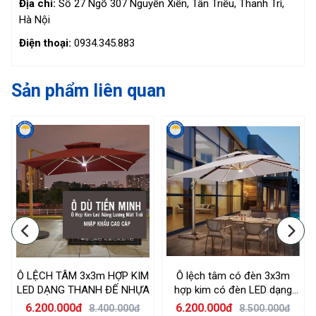
Địa chỉ:
Số 27 Ngõ 307 Nguyễn Xiển, Tân Triều, Thanh Trì,
Hà Nội
Điện thoại:
0934.345.883
Sản phẩm liên quan
Ô LỆCH TÂM 3x3m HỢP KIM
Ô lệch tâm có đèn 3x3m
LED DẠNG THANH ĐẾ NHỰA
hợp kim có đèn LED dạng
thanh dài màu trắng kem đế
6.200.000đ
6.200.000đ
8.400.000đ
8.500.000đ