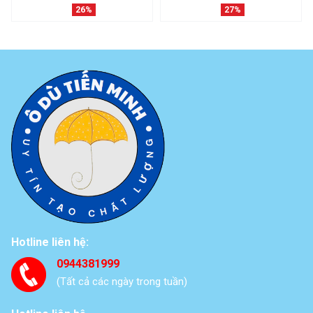
nhựa đổ nước
26%
27%
Hotline liên hệ:
0944381999
(Tất cả các ngày trong tuần)