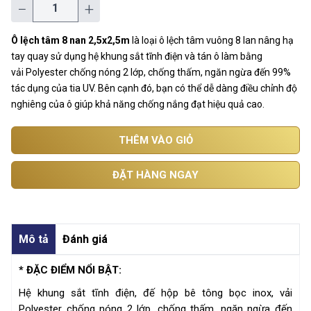
−
+
Ô lệch tâm 8 nan 2,5x2,5m
là loại ô lệch tâm vuông 8 lan nâng hạ
tay quay sử dụng hệ khung sắt tĩnh điện và tán ô làm bằng
vải Polyester chống nóng 2 lớp, chống thấm, ngăn ngừa đến 99%
tác dụng của tia UV. Bên cạnh đó, bạn có thể dễ dàng điều chỉnh độ
nghiêng của ô giúp khả năng chống nắng đạt hiệu quả cao.
THÊM VÀO GIỎ
ĐẶT HÀNG NGAY
Mô tả
Đánh giá
* ĐẶC ĐIỂM NỔI BẬT:
Hệ khung sắt tĩnh điện, đế hộp bê tông bọc inox, vải
Polyester chống nóng 2 lớp, chống thấm, ngăn ngừa đến