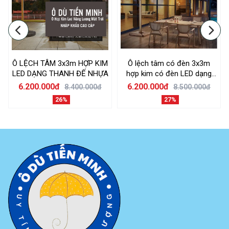
Ô LỆCH TÂM 3x3m HỢP KIM
Ô lệch tâm có đèn 3x3m
LED DẠNG THANH ĐẾ NHỰA
hợp kim có đèn LED dạng
thanh dài màu trắng kem đế
6.200.000đ
6.200.000đ
8.400.000đ
8.500.000đ
nhựa đổ nước
26%
27%