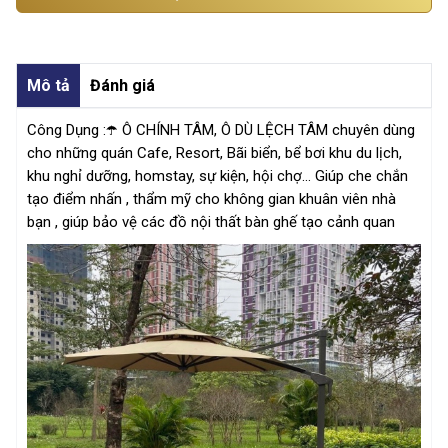
Mô tả
Đánh giá
Công Dụng :☂️ Ô CHÍNH TÂM, Ô DÙ LỆCH TÂM chuyên dùng
cho những quán Cafe, Resort, Bãi biển, bể bơi khu du lịch,
khu nghỉ dưỡng, homstay, sự kiện, hội chợ... Giúp che chắn
tạo điểm nhấn , thẩm mỹ cho không gian khuân viên nhà
bạn , giúp bảo vệ các đồ nội thất bàn ghế tạo cảnh quan