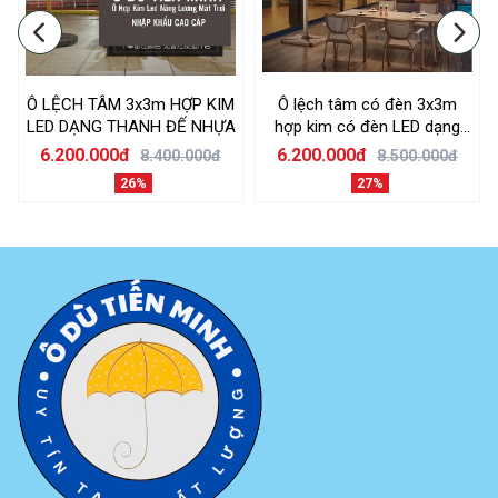
Ô LỆCH TÂM 3x3m HỢP KIM
Ô lệch tâm có đèn 3x3m
LED DẠNG THANH ĐẾ NHỰA
hợp kim có đèn LED dạng
thanh dài màu trắng kem đế
6.200.000đ
6.200.000đ
8.400.000đ
8.500.000đ
nhựa đổ nước
26%
27%