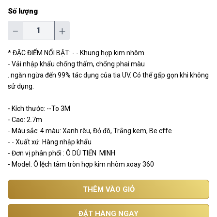
Số lượng
−
+
* ĐẶC ĐIỂM NỔI BẬT: - - Khung hợp kim nhôm.
- Vải nhập khẩu chống thấm, chống phai màu
. ngăn ngừa đến 99% tác dụng của tia UV. Có thể gấp gọn khi không
sử dụng.
- Kích thước: --To 3M
- Cao: 2.7m
- Màu sắc: 4 màu: Xanh rêu, Đỏ đô, Trắng kem, Be cffe
- - Xuất xứ: Hàng nhập khẩu
- Đơn vị phân phối : Ô DÙ TIẾN MINH
- Model: Ô lệch tâm tròn hợp kim nhôm xoay 360
THÊM VÀO GIỎ
ĐẶT HÀNG NGAY