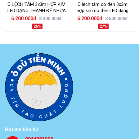
Ô LỆCH TÂM 3x3m HỢP KIM
Ô lệch tâm có đèn 3x3m
LED DẠNG THANH ĐẾ NHỰA
hợp kim có đèn LED dạng
thanh dài màu trắng kem đế
6.200.000đ
6.200.000đ
8.400.000đ
8.500.000đ
nhựa đổ nước
26%
27%
Hotline liên hệ: