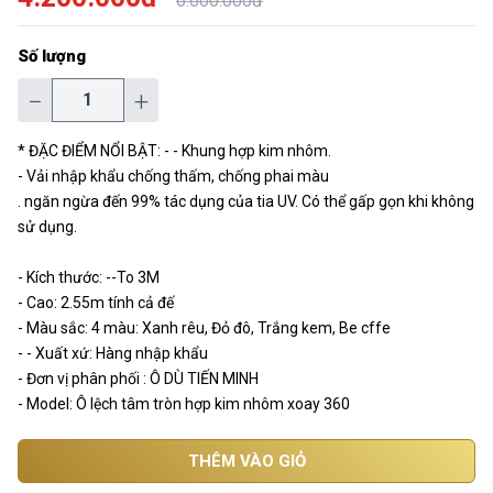
6.600.000đ
Số lượng
−
+
* ĐẶC ĐIỂM NỔI BẬT: - - Khung hợp kim nhôm.
- Vải nhập khẩu chống thấm, chống phai màu
. ngăn ngừa đến 99% tác dụng của tia UV. Có thể gấp gọn khi không
sử dụng.
- Kích thước: --To 3M
- Cao: 2.55m tính cả đế
- Màu sắc: 4 màu: Xanh rêu, Đỏ đô, Trắng kem, Be cffe
- - Xuất xứ: Hàng nhập khẩu
- Đơn vị phân phối : Ô DÙ TIẾN MINH
- Model: Ô lệch tâm tròn hợp kim nhôm xoay 360
THÊM VÀO GIỎ