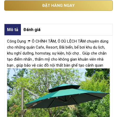
ĐẶT HÀNG NGAY
Mô tả
Đánh giá
Công Dụng :☂️ Ô CHÍNH TÂM, Ô DÙ LỆCH TÂM chuyên dùng
cho những quán Cafe, Resort, Bãi biển, bể bơi khu du lịch,
khu nghỉ dưỡng, homstay, sự kiện, hội chợ... Giúp che chắn
tạo điểm nhấn , thẩm mỹ cho không gian khuân viên nhà
bạn , giúp bảo vệ các đồ nội thất bàn ghế tạo cảnh quan