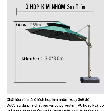
Chất liệu vải mái ô lệch hợp kim nhôm xoay 360 độ
Được sử dụng là chất liệu vải dù polyester ( PU hoặc PE), có
khả năng chống thấm nước, chống nắn, bền và chống chịu