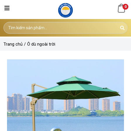
0
Trang chủ
/
Ô dù ngoài trời