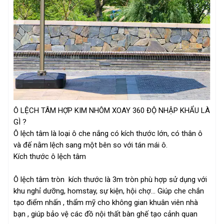
Ô LỆCH TÂM HỢP KIM NHÔM XOAY 360 ĐỘ NHẬP KHẨU LÀ
GÌ ?
Ô lệch tâm là loại ô che nắng có kích thước lớn, có thân ô
và đế nằm lệch sang một bên so với tán mái ô.
Kích thước ô lệch tâm
Ô lệch tâm tròn kích thước là 3m tròn phù hợp sử dụng với
khu nghỉ dưỡng, homstay, sự kiện, hội chợ... Giúp che chắn
tạo điểm nhấn , thẩm mỹ cho không gian khuân viên nhà
bạn , giúp bảo vệ các đồ nội thất bàn ghế tạo cảnh quan